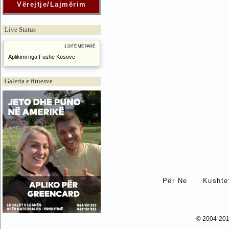
Vërejtje/Lajmërim
Live Status
1 DITË MË PARË
Aplikimi nga Fushe Kosove
Galeria e fituesve
Për Ne
Kushte
© 2004-20