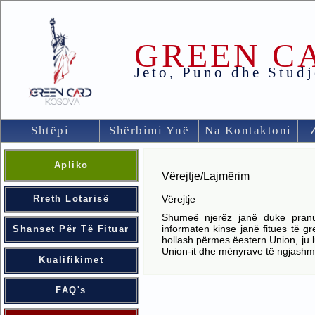
GREEN C
Jeto, Puno dhe Stud
Shtëpi
Shërbimi Ynë
Na Kontaktoni
Apliko
Vërejtje/Lajmërim
Rreth Lotarisë
Vërejtje
Shumeë njerëz janë duke pranu
informaten kinse janë fitues të 
Shanset Për Të Fituar
hollash përmes ëestern Union, ju 
Union-it dhe mënyrave të ngjashm
Kualifikimet
FAQ's